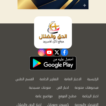
instagram
youtube
twitter
facebook
الرئيسية
الاخبار العامة
التقارير الخاصة
القسم الطبي
فيديوهات متنوعة
اخبار الفن
منوعات مسيحية
اخبار الرياضة
مطبخ الموقع
مواضيع عامة
الاقتصاد والبورصة
كمبيوتر وموبايل
اخبار الحق والضلال