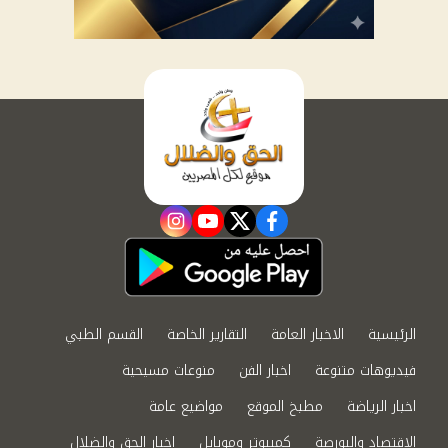
instagram
youtube
twitter
facebook
الرئيسية
الاخبار العامة
التقارير الخاصة
القسم الطبي
فيديوهات متنوعة
اخبار الفن
منوعات مسيحية
اخبار الرياضة
مطبخ الموقع
مواضيع عامة
الاقتصاد والبورصة
كمبيوتر وموبايل
اخبار الحق والضلال