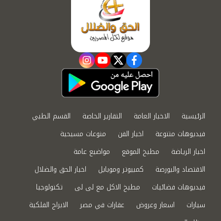
instagram
youtube
twitter
facebook
الرئيسية
الاخبار العامة
التقارير الخاصة
القسم الطبي
فيديوهات متنوعة
اخبار الفن
منوعات مسيحية
اخبار الرياضة
مطبخ الموقع
مواضيع عامة
الاقتصاد والبورصة
كمبيوتر وموبايل
اخبار الحق والضلال
فيديوهات فضائيات
مطبخ الاكل مع لى لى
تكنولوجيا
سيارات
اسعار وعروض
عقارات في مصر
الابراج الفلكية