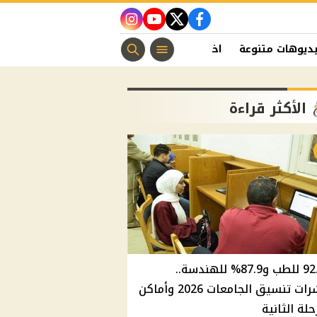
instagram
youtube
twitter
facebook
ديوهات متنوعة
اخبار الفن
منوعات مسيحية
اخبار الرياضة
الأكثر قراءة
92.8% للطب و87.9% للهندسة..
مؤشرات تنسيق الجامعات 2026 وأماكن
حلة الثانية