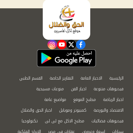
instagram
youtube
twitter
facebook
الرئيسية
الاخبار العامة
التقارير الخاصة
القسم الطبي
فيديوهات متنوعة
اخبار الفن
منوعات مسيحية
اخبار الرياضة
مطبخ الموقع
مواضيع عامة
الاقتصاد والبورصة
كمبيوتر وموبايل
اخبار الحق والضلال
فيديوهات فضائيات
مطبخ الاكل مع لى لى
تكنولوجيا
سيارات
اسعار وعروض
عقارات في مصر
الابراج الفلكية