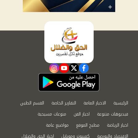
instagram
youtube
twitter
facebook
الرئيسية
الاخبار العامة
التقارير الخاصة
القسم الطبي
فيديوهات متنوعة
اخبار الفن
منوعات مسيحية
اخبار الرياضة
مطبخ الموقع
مواضيع عامة
الاقتصاد والبورصة
كمبيوتر وموبايل
اخبار الحق والضلال