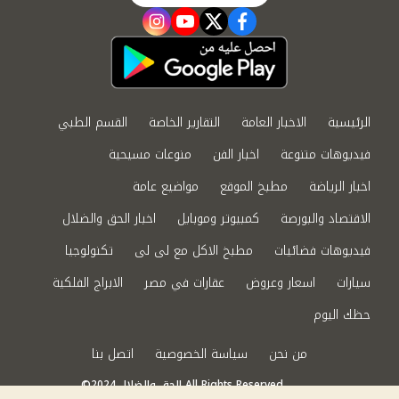
instagram
youtube
twitter
facebook
الرئيسية
الاخبار العامة
التقارير الخاصة
القسم الطبي
فيديوهات متنوعة
اخبار الفن
منوعات مسيحية
اخبار الرياضة
مطبخ الموقع
مواضيع عامة
الاقتصاد والبورصة
كمبيوتر وموبايل
اخبار الحق والضلال
فيديوهات فضائيات
مطبخ الاكل مع لى لى
تكنولوجيا
سيارات
اسعار وعروض
عقارات في مصر
الابراج الفلكية
حظك اليوم
من نحن
سياسة الخصوصية
اتصل بنا
©2024 الحق والضلال All Rights Reserved.