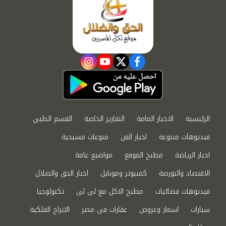
instagram
youtube
twitter
facebook
الرئيسية
الاخبار العامة
التقارير الخاصة
القسم الطبي
فيديوهات متنوعة
اخبار الفن
منوعات مسيحية
اخبار الرياضة
مطبخ الموقع
مواضيع عامة
الاقتصاد والبورصة
كمبيوتر وموبايل
اخبار الحق والضلال
فيديوهات فضائيات
مطبخ الاكل مع لى لى
تكنولوجيا
سيارات
اسعار وعروض
عقارات في مصر
الابراج الفلكية