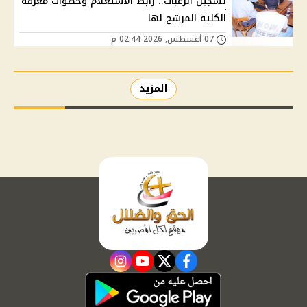
تسجيل الرغبات.. رابط الاستعلام وخطوات معرفة
الكلية المرشح لها
07 أغسطس, 2026 02:44 م
المزيد
instagram
youtube
twitter
facebook