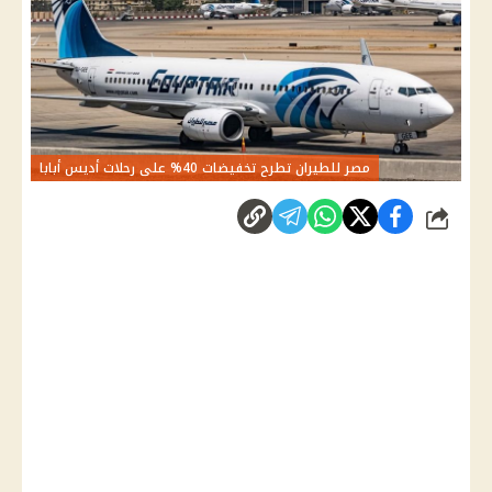
مصر للطيران تطرح تخفيضات 40% على رحلات أديس أبابا
شارك