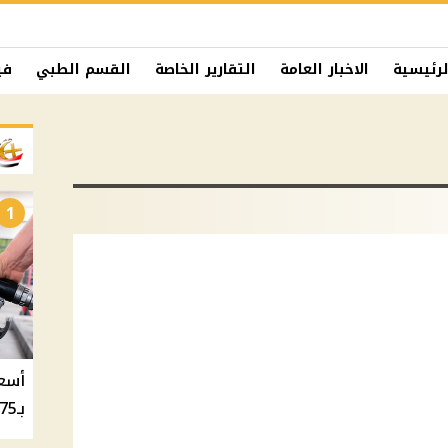
لرئيسية
الاخبار العامة
التقارير الخاصة
القسم الطبي
في
1
بـ20.75 جنيه والسولار بـ20.50 جنيه