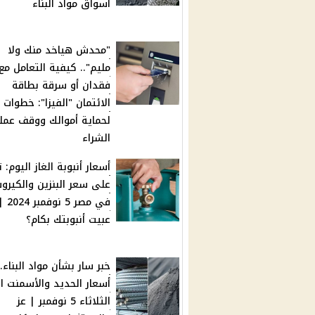
أسواق مواد البناء
"محدش هياخد منك ولا
مليم".. كيفية التعامل مع
فقدان أو سرقة بطاقة
الائتمان "الفيزا": خطوات
لحماية أموالك ووقف عمل
الشراء
أسعار أنبوبة الغاز اليوم:
على سعر البنزين والكيرو
في مصر 5 نوفمبر 4
عبيت أنبوبتك بكام؟
خبر سار بشأن مواد البناء..
أسعار الحديد والأسمنت ال
الثلاثاء 5 نوفمبر | عز