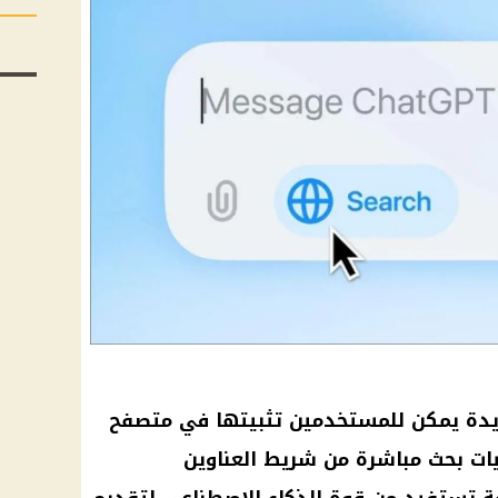
ي إضافة جديدة يمكن للمستخدمين تثبيتها في متصفح
يات بحث مباشرة من شريط العناوين