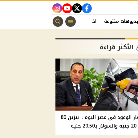
instagram
youtube
twitter
facebook
ديوهات متنوعة
اخبار الفن
منوعات مسيحية
اخبار الرياضة
الأكثر قراءة
أسعار الوقود في مصر اليوم .. بنزين 80