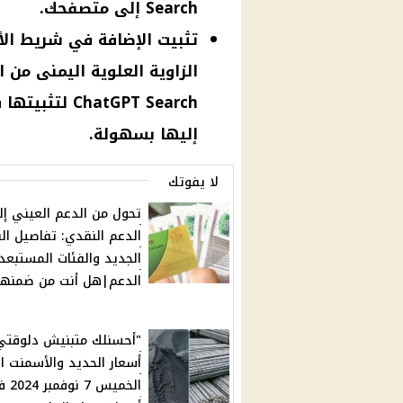
Search إلى متصفحك.
تثبيت الإضافة في شريط الأد
الزاوية العلوية اليمنى من 
atGPT Search
إليها بسهولة.
لا يفوتك
تحول من الدعم العيني إ
الدعم النقدي: تفاصيل ال
الجديد والفئات المستبعد
الدعم|هل أنت من ضمنه
"أحسنلك متبنيش دلوقتي"
أسعار الحديد والأسمنت ال
الخميس 7 ن