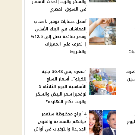
والسكر والزيت|أحدث الأسعار
في السوق المصري
أفضل حسابات توفير لأصحاب
المعاشات في البنك الأهلي
ومصر بفائدة تصل إلى 12.5%
| تعرف على المميزات
يات
والشروط
 تعرف
"سعره بقي 36.48 جنيه
سين
للكيلو".. أسعار السلع
202 |
الأساسية اليوم الثلاثاء 5
نوفمبر|سعر البيض والسكر
والزيت بكام النهارده؟
4 أبراج محظوظة ستغمر
يوم
حياتهم بالسعادة والفرص
الجديدة والترقيات في أوائل