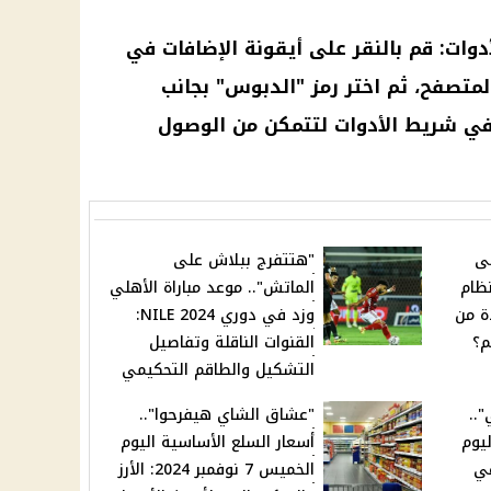
وات: قم بالنقر على أيقونة الإضافات في
المتصفح، ثم اختر رمز "الدبوس" بجانب
Ch لتثبيتها في شريط الأدوات لتتمكن من الوصول
لى
"هتتفرج ببلاش على
نظام
الماتش".. موعد مباراة الأهلي
ة من
وزد في دوري NILE 2024:
م؟
القنوات الناقلة وتفاصيل
التشكيل والطاقم التحكيمي
..
"عشاق الشاي هيفرحوا"..
يوم
أسعار السلع الأساسية اليوم
وفمبر 2024 في
الخميس 7 نوفمبر 2024: الأرز