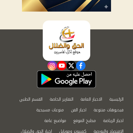
instagram
youtube
twitter
facebook
الرئيسية
الاخبار العامة
التقارير الخاصة
القسم الطبي
فيديوهات متنوعة
اخبار الفن
منوعات مسيحية
اخبار الرياضة
مطبخ الموقع
مواضيع عامة
الاقتصاد والبورصة
كمبيوتر وموبايل
اخبار الحق والضلال