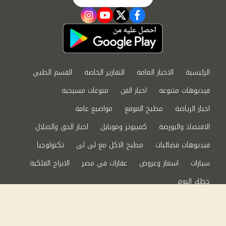
instagram
youtube
twitter
facebook
الرئيسية
الاخبار العامة
التقارير الخاصة
القسم الطبي
فيديوهات متنوعة
اخبار الفن
منوعات مسيحية
اخبار الرياضة
مطبخ الموقع
مواضيع عامة
الاقتصاد والبورصة
كمبيوتر وموبايل
اخبار الحق والضلال
فيديوهات فضائيات
مطبخ الاكل مع لى لى
تكنولوجيا
سيارات
اسعار وعروض
عقارات في مصر
الابراج الفلكية
حظك اليوم
من نحن
سياسة الخصوصية
اتصل بنا
©2024 الحق والضلال All Rights Reserved.