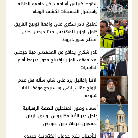
سقوط كيرلس أسامة داخل جامعة الجلالة
واستمرار التحقيقات لكشف الوفاة
تعليق نادر شكري على واقعة توبيخ الفريق
كامل الوزير للمهندس مينا جرجس خلال
افتتاح محور ديروط
نادر شكري يدافع عن المهندس مينا جرجس
بعد موقف الوزير بإفتتاح محور ديروط أمام
الكاميرات
الأنبا رافائيل يرد على شاب سأله هل عدم
الزواج عقاب إلهي ويسترجع موقف للبابا
شنودة
أسماء وصور المنتحلين للصفة الرهبانية
داخل دير الأنبا مكاريوس بوادى الريان
يجمعون تبرعات دون تفويض
التأمينات تتيح خدمات إلكترونية جديدة