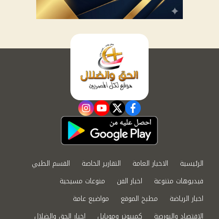
instagram
youtube
twitter
facebook
الرئيسية
الاخبار العامة
التقارير الخاصة
القسم الطبي
فيديوهات متنوعة
اخبار الفن
منوعات مسيحية
اخبار الرياضة
مطبخ الموقع
مواضيع عامة
الاقتصاد والبورصة
كمبيوتر وموبايل
اخبار الحق والضلال