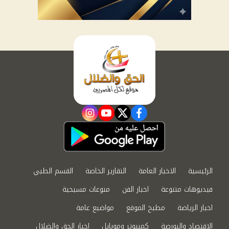
instagram
youtube
twitter
facebook
الرئيسية
الاخبار العامة
التقارير الخاصة
القسم الطبي
فيديوهات متنوعة
اخبار الفن
منوعات مسيحية
اخبار الرياضة
مطبخ الموقع
مواضيع عامة
الاقتصاد والبورصة
كمبيوتر وموبايل
اخبار الحق والضلال