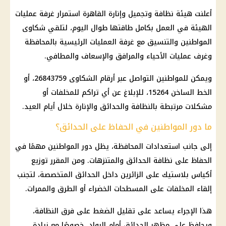
أعلنت هيئة نظافة وتجميل وإنارة
القاهرة
استمرار غرفة عمليات
الهيئة في العمل بكامل طاقتها طوال اليوم، لتلقي شكاوى
المواطنين والتنسيق مع غرفة العمليات الرئيسية بالمحافظة
وغرف عمليات الأحياء والمرافق والإسعاف والمطافي.
ويمكن للمواطنين التواصل عبر أرقام الشكاوى 26843759، أو
الخط الساخن 15264، للإبلاغ عن أي تراكم للمخلفات أو
مشكلات مرتبطة بالنظافة والحدائق والإنارة خلال أيام العيد.
ما دور المواطنين في الحفاظ على الحدائق؟
إلى جانب استعدادات المحافظة، يظل دور المواطنين مهمًا في
الحفاظ على نظافة الحدائق والمتنزهات. ومن المقرر توزيع
أكياس بلاستيك على الزائرين داخل الحدائق المتخصصة، لتجنب
إلقاء المخلفات على المسطحات الخضراء أو الطرق والممرات.
هذا الإجراء يساعد على تقليل الضغط على فرق النظافة،
ويحافظ على مظهر الحدائق أمام الرواد، خصوصًا مع زيادة