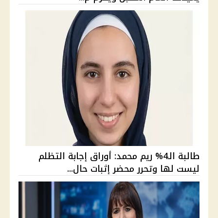
طالبة الـ4% ريم محمد: أوراق إجابة التظلم
ليست لها وتحرر محضر إثبات حال...