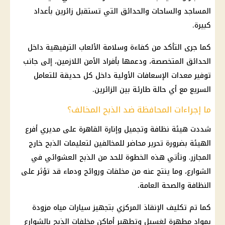
المساجد والساحات والحدائق التي تستقبل زائرين بأعداد
كبيرة.
كما جرى التأكد من كفاءة وسلامة الألعاب الترفيهية داخل
الحدائق المتخصصة، ودعمها بأفراد الأمن اللازمين، إلى جانب
توفير
معدات الإسعافات الأولية داخل كل حديقة للتعامل
السريع مع أي حالة طارئة بين الزائرين.
ما إجراءات المحافظة ضد الذبح المخالف؟
شددت هيئة نظافة وتجميل وإنارة
القاهرة
على مديري أفرع
الهيئة بضرورة تحرير محاضر للمخالفين لتعليمات الذبح خارج
المجازر. وتأتي هذه الخطوة للحد من الذبح العشوائي في
الشوارع، وما ينتج عنه من مخلفات وروائح ودماء قد تؤثر على
النظافة والصحة العامة.
كما تم تكليف الإنقاذ المركزي بتجهيز
سيارات
مياه
مزودة
بمواد مطهرة لغسيل وتطهير أماكن مخلفات الذبح بالشوارع