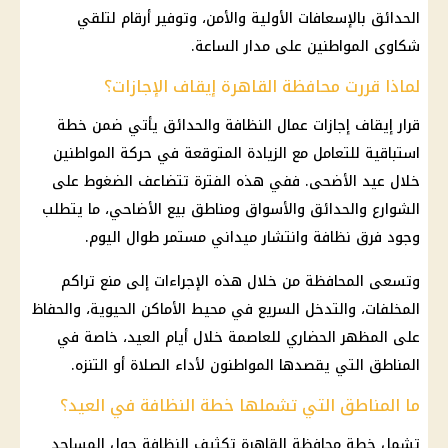
الحدائق بالإسعافات الأولية والأمن، وتوفير أرقام لتلقي
شكاوى المواطنين على مدار الساعة.
لماذا قررت محافظة القاهرة إيقاف الإجازات؟
قرار
إيقاف
إجازات
عمال النظافة والحدائق يأتي ضمن خطة
استباقية للتعامل مع الزيادة المتوقعة في حركة المواطنين
خلال
عيد الأضحى
. ففي هذه الفترة تتضاعف الضغوط على
الشوارع والحدائق والأسواق ومناطق بيع الأضاحي، ما يتطلب
وجود فرق نظافة وانتشار ميداني مستمر طوال اليوم.
وتسعى المحافظة من خلال هذه الإجراءات إلى منع تراكم
المخلفات، والتدخل السريع في محيط الأماكن الحيوية، والحفاظ
على المظهر الحضاري للعاصمة خلال أيام العيد، خاصة في
المناطق التي يقصدها المواطنون لأداء الصلاة أو التنزه.
ما المناطق التي تشملها خطة النظافة في العيد؟
تشمل خطة
محافظة القاهرة
تكثيف النظافة حول المساجد