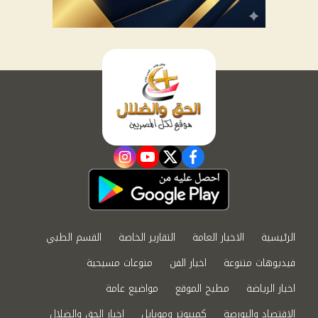
instagram
youtube
twitter
facebook
الرئيسية
الاخبار العامة
التقارير الخاصة
القسم الطبي
فيديوهات متنوعة
اخبار الفن
منوعات مسيحية
اخبار الرياضة
مطبخ الموقع
مواضيع عامة
الاقتصاد والبورصة
كمبيوتر وموبايل
اخبار الحق والضلال