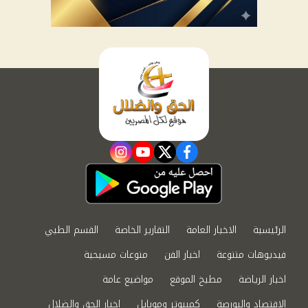
instagram
youtube
twitter
facebook
الرئيسية
الاخبار العامة
التقارير الخاصة
القسم الطبي
فيديوهات متنوعة
اخبار الفن
منوعات مسيحية
اخبار الرياضة
مطبخ الموقع
مواضيع عامة
الاقتصاد والبورصة
كمبيوتر وموبايل
اخبار الحق والضلال