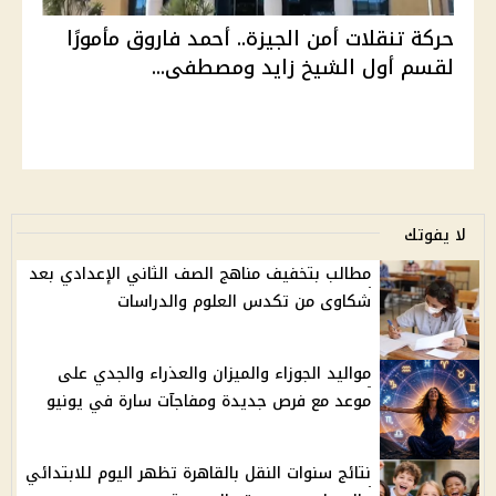
حركة تنقلات أمن الجيزة.. أحمد فاروق مأمورًا
لقسم أول الشيخ زايد ومصطفى...
لا يفوتك
مطالب بتخفيف مناهج الصف الثاني الإعدادي بعد
شكاوى من تكدس العلوم والدراسات
مواليد الجوزاء والميزان والعذراء والجدي على
موعد مع فرص جديدة ومفاجآت سارة في يونيو
نتائج سنوات النقل بالقاهرة تظهر اليوم للابتدائي