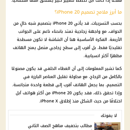
ممكنًا إذا كانت آبل تخطط لتغيير كبير يستحق اسمًا استثنائيًا.
ما أبرز ملامح تصميم iPhone 20؟
بحسب التسريبات، قد يأتي iPhone 20 بتصميم شبه خالٍ من
الحواف، مع واجهة زجاجية تمتد بانحناء ناعم على الجوانب
الأربعة. الفكرة الأساسية هنا أن الشاشة لا تكون مسطحة
تقليديًا فقط، بل أقرب إلى سطح زجاجي متصل يمنح الهاتف
مظهرًا أكثر انسيابية.
كما تشير المعلومات إلى أن الغطاء الخلفي قد يكون مصنوعًا
بالكامل من الزجاج، مع محاولة تقليل العناصر البارزة في
التصميم، بما يجعل الهاتف أقرب إلى قطعة واحدة متجانسة.
وإذا تحقق ذلك، فقد يكون iPhone 20 من أكثر هواتف آبل
اختلافًا من حيث الشكل منذ إطلاق iPhone X.
لا يفوتك
مطالب بتخفيف مناهج الصف الثاني