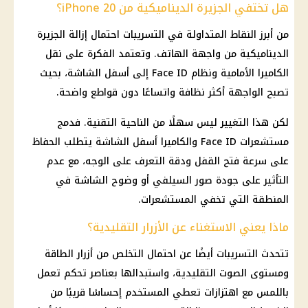
هل تختفي الجزيرة الديناميكية من iPhone 20؟
من أبرز النقاط المتداولة في التسريبات احتمال إزالة الجزيرة
الديناميكية من واجهة الهاتف. وتعتمد الفكرة على نقل
الكاميرا الأمامية ونظام Face ID إلى أسفل الشاشة، بحيث
تصبح الواجهة أكثر نظافة واتساعًا دون قواطع واضحة.
لكن هذا التغيير ليس سهلًا من الناحية التقنية. فدمج
مستشعرات Face ID والكاميرا أسفل الشاشة يتطلب الحفاظ
على سرعة فتح القفل ودقة التعرف على الوجه، مع عدم
التأثير على جودة صور السيلفي أو وضوح الشاشة في
المنطقة التي تخفي المستشعرات.
ماذا يعني الاستغناء عن الأزرار التقليدية؟
تتحدث التسريبات أيضًا عن احتمال التخلص من أزرار الطاقة
ومستوى الصوت التقليدية، واستبدالها بعناصر تحكم تعمل
باللمس مع اهتزازات تعطي المستخدم إحساسًا قريبًا من