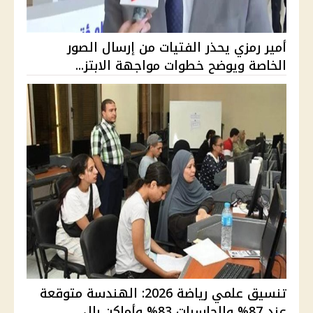
أمير رمزي يحذر الفتيات من إرسال الصور
الخاصة ويوضح خطوات مواجهة الابتز...
تنسيق علمي رياضة 2026: الهندسة متوقعة
عند 87% والحاسبات 83% وأماكن بال...