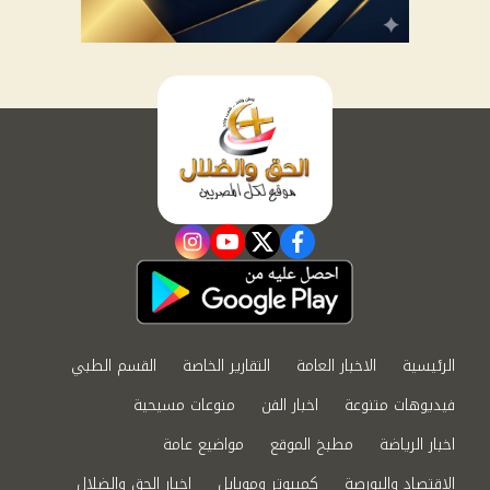
instagram
youtube
twitter
facebook
الرئيسية
الاخبار العامة
التقارير الخاصة
القسم الطبي
فيديوهات متنوعة
اخبار الفن
منوعات مسيحية
اخبار الرياضة
مطبخ الموقع
مواضيع عامة
الاقتصاد والبورصة
كمبيوتر وموبايل
اخبار الحق والضلال