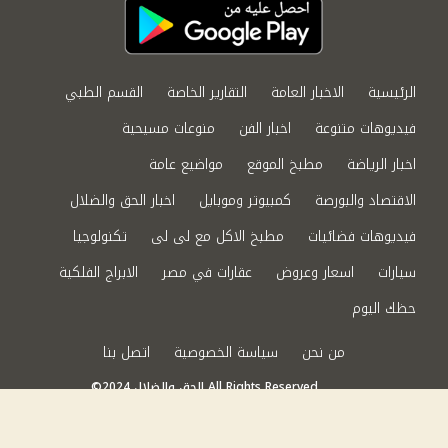
الرئيسية
الاخبار العامة
التقارير الخاصة
القسم الطبي
فيديوهات متنوعة
اخبار الفن
منوعات مسيحية
اخبار الرياضة
مطبخ الموقع
مواضيع عامة
الاقتصاد والبورصة
كمبيوتر وموبايل
اخبار الحق والضلال
فيديوهات فضائيات
مطبخ الاكل مع لى لى
تكنولوجيا
سيارات
اسعار وعروض
عقارات في مصر
الابراج الفلكية
حظك اليوم
من نحن
سياسة الخصوصية
اتصل بنا
©2024 الحق والضلال All Rights Reserved.
Powered by