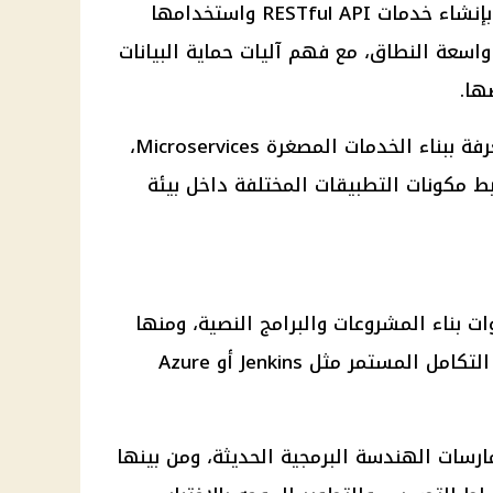
ويشترط أن يمتلك المتقدم معرفة بإنشاء خدمات RESTful API واستخدامها
واسعة النطاق، مع فهم آليات حماية البيانات
ها.
كما يحتاج المتقدم إلى خبرة أو معرفة ببناء الخدمات المصغرة Microservices،
 مكونات التطبيقات المختلفة داخل بيئة
ت بناء المشروعات والبرامج النصية، ومنها
Maven وGradle، إلى جانب أنظمة التكامل المستمر مثل Jenkins أو Azure
رسات الهندسة البرمجية الحديثة، ومن بينها