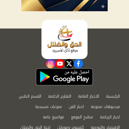
instagram
youtube
twitter
facebook
الرئيسية
الاخبار العامة
التقارير الخاصة
القسم الطبي
فيديوهات متنوعة
اخبار الفن
منوعات مسيحية
اخبار الرياضة
مطبخ الموقع
مواضيع عامة
الاقتصاد والبورصة
كمبيوتر وموبايل
اخبار الحق والضلال