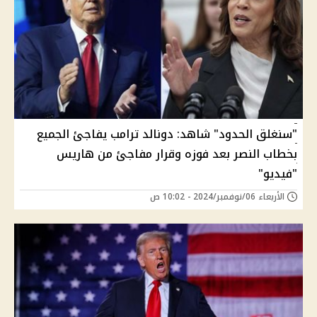
"سنغلق الحدود" شاهد: دونالد ترامب يفاجئ الجميع
بخطاب النصر بعد فوزه وقرار مفاجئ من هاريس
"فيديو"
الأربعاء 06/نوفمبر/2024 - 10:02 ص