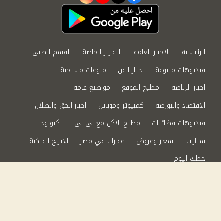
instagram
youtube
twitter
facebook
الرئيسية
الاخبار العامة
التقارير الخاصة
القسم الطبي
فيديوهات متنوعة
اخبار الفن
منوعات مسيحية
اخبار الرياضة
مطبخ الموقع
مواضيع عامة
الاقتصاد والبورصة
كمبيوتر وموبايل
اخبار الحق والضلال
فيديوهات فضائيات
مطبخ الاكل مع لى لى
تكنولوجيا
سيارات
اسعار وعروض
عقارات في مصر
الابراج الفلكية
حظك اليوم
من نحن
سياسة الخصوصية
اتصل بنا
©2024 الحق والضلال All Rights Reserved.
Powered by