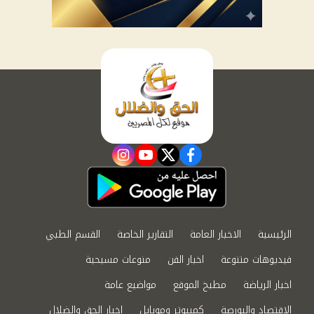
instagram
youtube
twitter
facebook
الرئيسية
الاخبار العامة
التقارير الخاصة
القسم الطبي
فيديوهات متنوعة
اخبار الفن
منوعات مسيحية
اخبار الرياضة
مطبخ الموقع
مواضيع عامة
الاقتصاد والبورصة
كمبيوتر وموبايل
اخبار الحق والضلال