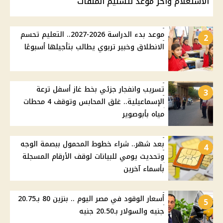
الاستعلام وآخر موعد لتسليم الملفات
موعد بدء الدراسة 2026-2027.. التعليم تحسم
2
الانطلاق وخبير تربوي يطالب بتأجيلها أسبوعًا
تسريب وانفجار جزئي بخط غاز أسفل ترعة
3
الإسماعيلية.. غلق المحابس وتوقف 4 محطات
مياه بأبوصوير
بعد شهر.. شراء خطوط المحمول ببصمة الوجه
4
وتحديث يومي للبيانات لوقف الأرقام المسجلة
بأسماء آخرين
أسعار الوقود في مصر اليوم .. بنزين 80 بـ20.75
5
جنيه والسولار بـ20.50 جنيه