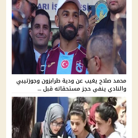
محمد صلاح يغيب عن ودية طرابزون وجوزتيبي
والنادي ينفي حجز مستحقاته قبل ...