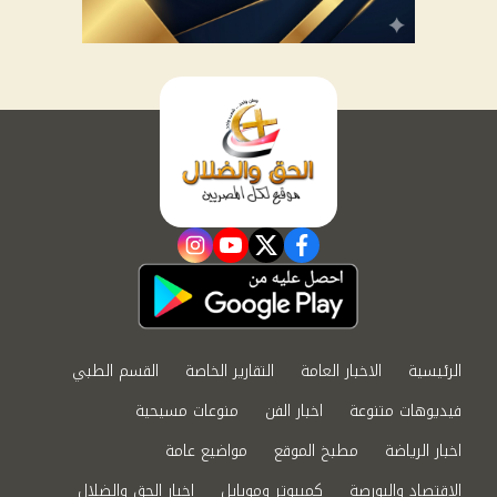
instagram
youtube
twitter
facebook
الرئيسية
الاخبار العامة
التقارير الخاصة
القسم الطبي
فيديوهات متنوعة
اخبار الفن
منوعات مسيحية
اخبار الرياضة
مطبخ الموقع
مواضيع عامة
الاقتصاد والبورصة
كمبيوتر وموبايل
اخبار الحق والضلال