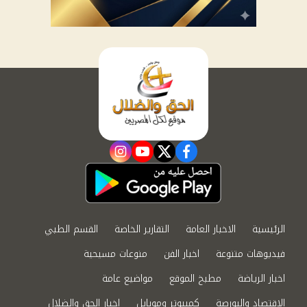
instagram
youtube
twitter
facebook
الرئيسية
الاخبار العامة
التقارير الخاصة
القسم الطبي
فيديوهات متنوعة
اخبار الفن
منوعات مسيحية
اخبار الرياضة
مطبخ الموقع
مواضيع عامة
الاقتصاد والبورصة
كمبيوتر وموبايل
اخبار الحق والضلال