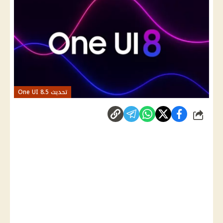
تحديث One UI 8.5
شارك