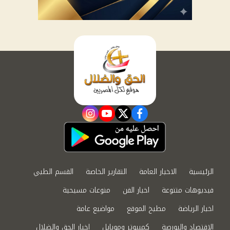
instagram
youtube
twitter
facebook
الرئيسية
الاخبار العامة
التقارير الخاصة
القسم الطبي
فيديوهات متنوعة
اخبار الفن
منوعات مسيحية
اخبار الرياضة
مطبخ الموقع
مواضيع عامة
الاقتصاد والبورصة
كمبيوتر وموبايل
اخبار الحق والضلال