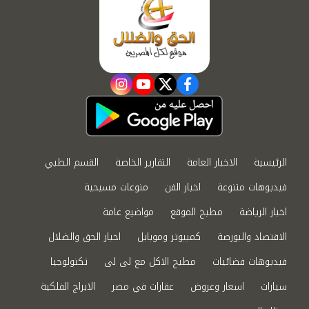
instagram
youtube
twitter
facebook
الرئيسية
الاخبار العامة
التقارير الخاصة
القسم الطبي
فيديوهات متنوعة
اخبار الفن
منوعات مسيحية
اخبار الرياضة
مطبخ الموقع
مواضيع عامة
الاقتصاد والبورصة
كمبيوتر وموبايل
اخبار الحق والضلال
فيديوهات فضائيات
مطبخ الاكل مع لى لى
تكنولوجيا
سيارات
اسعار وعروض
عقارات في مصر
الابراج الفلكية