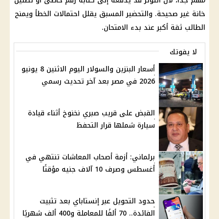
مهم جدًا، لأن التوتر قد يدفعه إلى كتابة رقم خاطئ أو تظليل
خانة غير صحيحة. والتحضير المسبق يقلل احتمالات الخطأ ويمنح
الطالب ثقة أكبر عند بدء الامتحان.
لا يفوتك
أسعار البنزين والسولار اليوم الاثنين 8 يونيو
2026 في مصر بعد آخر تحديث رسمي
القبض على قريب صبري نخنوخ أثناء قيادة
سيارة شملها قرار التحفظ
برلماني: أزمة أصحاب المعاشات تنتهي في
أغسطس وصرف 10 آلاف جنيه مؤقتًا
حدود التحويل عبر إنستاباي بعد تثبيت
الفائدة.. 70 ألفًا للمعاملة و400 ألف شهريًا