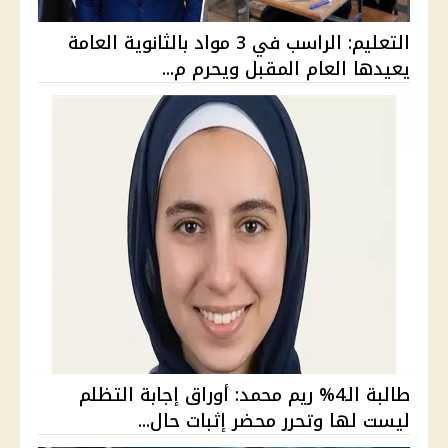
التعليم: الراسب في 3 مواد بالثانوية العامة
يعيدها العام المقبل ويحرم م...
طالبة الـ4% ريم محمد: أوراق إجابة التظلم
ليست لها وتحرر محضر إثبات حال...