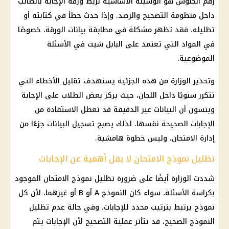
رقم الجلوس
هو الوسيلة الأساسية لربط ورقة الإجابة بالطالب
داخل منظومة التصحيح والرصد. وإذا حدث خطأ في كتابته أو
تظليله، فقد تظهر مشكلة في مطابقة بيانات الورقة، خصوصًا
في المواد التي تعتمد على البابل شيت في الأسئلة
الموضوعية.
وتحذير الوزارة من هذه الجزئية يستهدف تقليل الأخطاء التي
تتكرر سنويًا داخل اللجان، حيث يركز بعض الطلاب على الإجابة
وينسون أن البيانات غير الدقيقة قد تعطل الاستفادة من
الإجابات الصحيحة نفسها. لذلك يصبح تسجيل البيانات جزءًا من
إدارة الامتحان، وليس خطوة هامشية.
تظليل نموذج الامتحان لا يقل أهمية عن الإجابات
شددت الوزارة أيضًا على ضرورة تظليل نموذج الامتحان الموجود
بكراسة الأسئلة، سواء كان النموذج A أو B أو غيرهما، لأن كل
نموذج يرتبط بترتيب محدد للإجابات. وفي حالة عدم تظليل
النموذج الصحيح، قد تتأثر عملية التصحيح لأن الإجابات يتم