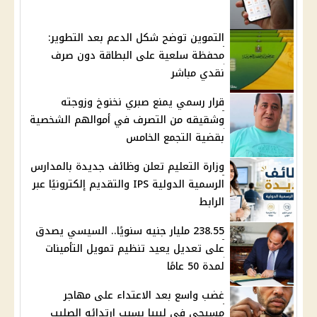
التموين توضح شكل الدعم بعد التطوير:
محفظة سلعية على البطاقة دون صرف
نقدي مباشر
قرار رسمي يمنع صبري نخنوخ وزوجته
وشقيقه من التصرف في أموالهم الشخصية
بقضية التجمع الخامس
وزارة التعليم تعلن وظائف جديدة بالمدارس
الرسمية الدولية IPS والتقديم إلكترونيًا عبر
الرابط
238.55 مليار جنيه سنويًا.. السيسي يصدق
على تعديل يعيد تنظيم تمويل التأمينات
لمدة 50 عامًا
غضب واسع بعد الاعتداء على مهاجر
مسيحي في ليبيا بسبب ارتدائه الصليب