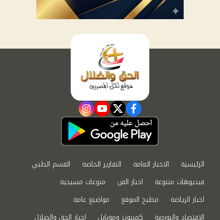
instagram
youtube
twitter
facebook
الرئيسية
الاخبار العامة
التقارير الخاصة
القسم الطبي
فيديوهات متنوعة
اخبار الفن
منوعات مسيحية
اخبار الرياضة
مطبخ الموقع
مواضيع عامة
الاقتصاد والبورصة
كمبيوتر وموبايل
اخبار الحق والضلال