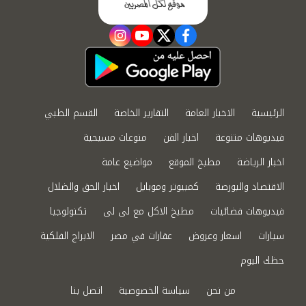
instagram
youtube
twitter
facebook
الرئيسية
الاخبار العامة
التقارير الخاصة
القسم الطبي
فيديوهات متنوعة
اخبار الفن
منوعات مسيحية
اخبار الرياضة
مطبخ الموقع
مواضيع عامة
الاقتصاد والبورصة
كمبيوتر وموبايل
اخبار الحق والضلال
فيديوهات فضائيات
مطبخ الاكل مع لى لى
تكنولوجيا
سيارات
اسعار وعروض
عقارات في مصر
الابراج الفلكية
حظك اليوم
من نحن
سياسة الخصوصية
اتصل بنا