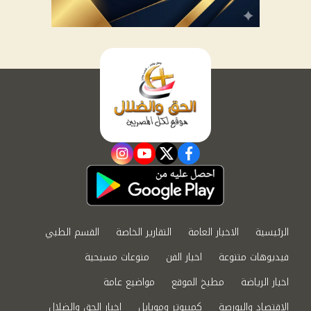
instagram
youtube
twitter
facebook
الرئيسية
الاخبار العامة
التقارير الخاصة
القسم الطبي
فيديوهات متنوعة
اخبار الفن
منوعات مسيحية
اخبار الرياضة
مطبخ الموقع
مواضيع عامة
الاقتصاد والبورصة
كمبيوتر وموبايل
اخبار الحق والضلال