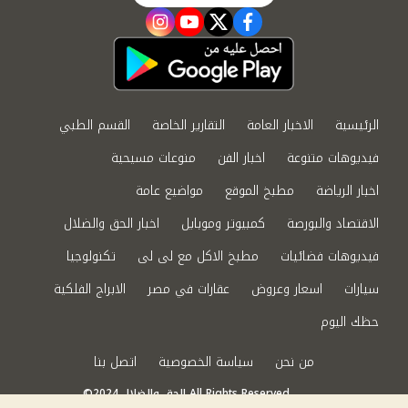
instagram
youtube
twitter
facebook
الرئيسية
الاخبار العامة
التقارير الخاصة
القسم الطبي
فيديوهات متنوعة
اخبار الفن
منوعات مسيحية
اخبار الرياضة
مطبخ الموقع
مواضيع عامة
الاقتصاد والبورصة
كمبيوتر وموبايل
اخبار الحق والضلال
فيديوهات فضائيات
مطبخ الاكل مع لى لى
تكنولوجيا
سيارات
اسعار وعروض
عقارات في مصر
الابراج الفلكية
حظك اليوم
من نحن
سياسة الخصوصية
اتصل بنا
©2024 الحق والضلال All Rights Reserved.