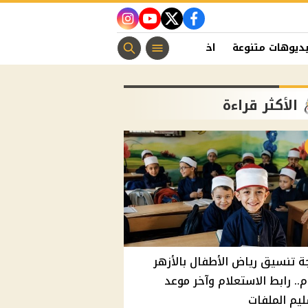
instagram
youtube
twitter
facebook
ديوهات متنوعة
اخبار الفن
منوعات مسيحية
اخبار الرياضة
الأكثر قراءة
ة تنسيق رياض الأطفال بالأزهر
م.. رابط الاستعلام وآخر موعد
يم الملفات