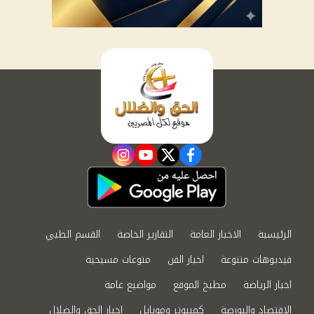
instagram
youtube
twitter
facebook
الرئيسية
الاخبار العامة
التقارير الخاصة
القسم الطبي
فيديوهات متنوعة
اخبار الفن
منوعات مسيحية
اخبار الرياضة
مطبخ الموقع
مواضيع عامة
الاقتصاد والبورصة
كمبيوتر وموبايل
اخبار الحق والضلال