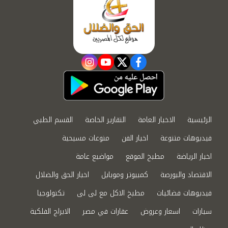
instagram
youtube
twitter
facebook
الرئيسية
الاخبار العامة
التقارير الخاصة
القسم الطبي
فيديوهات متنوعة
اخبار الفن
منوعات مسيحية
اخبار الرياضة
مطبخ الموقع
مواضيع عامة
الاقتصاد والبورصة
كمبيوتر وموبايل
اخبار الحق والضلال
فيديوهات فضائيات
مطبخ الاكل مع لى لى
تكنولوجيا
سيارات
اسعار وعروض
عقارات في مصر
الابراج الفلكية