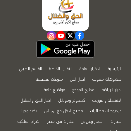
instagram
youtube
twitter
facebook
الرئيسية
الاخبار العامة
التقارير الخاصة
القسم الطبي
فيديوهات متنوعة
اخبار الفن
منوعات مسيحية
اخبار الرياضة
مطبخ الموقع
مواضيع عامة
الاقتصاد والبورصة
كمبيوتر وموبايل
اخبار الحق والضلال
فيديوهات فضائيات
مطبخ الاكل مع لى لى
تكنولوجيا
سيارات
اسعار وعروض
عقارات في مصر
الابراج الفلكية