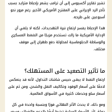
تشير تقارير أكسيوس إلى أن
ترامب
يشعر بإحباط متزايد بسبب
تأخر الرد الإيراني على المقترح الأمريكي الأخير، رغم مرور نحو
أسبوعين على طرحه.
هذا الإحباط يفسر ارتفاع نبرة التهديدات، لكنه لا يلغي أن
الإدارة الأمريكية ما زالت تستخدم مزيجًا من الضغط العسكري
والوساطة الدبلوماسية لمحاولة دفع
طهران
إلى موقف
مختلف.
ما تأثير التصعيد على المستهلك؟
ارتفاع النفط لا يبقى حبيس شاشات التداول، لأنه قد ينعكس
لاحقًا على
أسعار
الوقود
وتكاليف النقل والشحن، ومن ثم على
أسعار سلع
وخدمات كثيرة في الأسواق العالمية.
ومع ذلك، لا يحدث الأثر النهائي فورًا وبنسبة واحدة في كل
دولة، لأن
الأسعار
المحلية ترتبط أيضًا بالدعم والضرائب وسعر