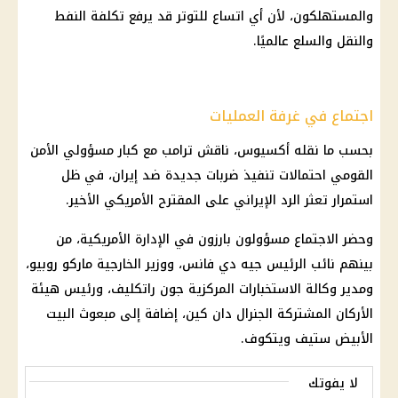
والمستهلكون، لأن أي اتساع للتوتر قد يرفع تكلفة النفط
والنقل والسلع عالميًا.
اجتماع في غرفة العمليات
بحسب ما نقله أكسيوس، ناقش ترامب مع كبار مسؤولي الأمن
القومي احتمالات تنفيذ ضربات جديدة ضد إيران، في ظل
استمرار تعثر الرد الإيراني على المقترح الأمريكي الأخير.
وحضر الاجتماع مسؤولون بارزون في الإدارة الأمريكية، من
بينهم نائب الرئيس جيه دي فانس، ووزير الخارجية ماركو روبيو،
ومدير وكالة الاستخبارات المركزية جون راتكليف، ورئيس هيئة
الأركان المشتركة الجنرال دان كين، إضافة إلى مبعوث البيت
الأبيض ستيف ويتكوف.
لا يفوتك