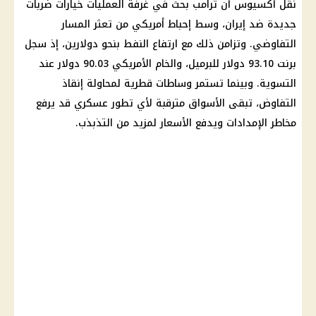
نقل أكسيوس أن
ترامب
بحث في غرفة العمليات خيارات ضربات
جديدة ضد
إيران
، وسط إحباط أمريكي من تعثر المسار
التفاوضي. وتزامن ذلك مع ارتفاع النفط بنحو دولارين، إذ سجل
برنت 93.10
دولار
للبرميل، والخام الأمريكي 90.03
دولار
عند
التسوية. وبينما تستمر وساطات قطرية لمحاولة إنقاذ
التفاوض، تبقى الأسواق مترقبة لأي تطور عسكري قد يرفع
مخاطر الإمدادات ويدفع
الأسعار
لمزيد من التذبذب.