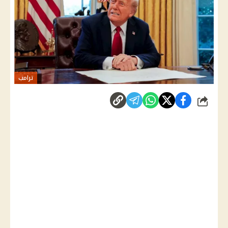
ترامب
شارك