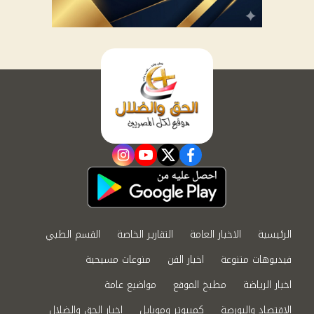
instagram
youtube
twitter
facebook
الرئيسية
الاخبار العامة
التقارير الخاصة
القسم الطبي
فيديوهات متنوعة
اخبار الفن
منوعات مسيحية
اخبار الرياضة
مطبخ الموقع
مواضيع عامة
الاقتصاد والبورصة
كمبيوتر وموبايل
اخبار الحق والضلال