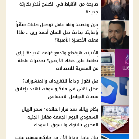
صارخة من الأقباط في الكشح تُنذر بكارثة
جديدة
حزن وغضب: وفاة عامل توصيل طلبات متأثراً
بإصابته بحادث نجل الفنان أحمد رزق .. ماذا
فعلت الأجهزة الأمنية؟
الأنترنت هيقطع وتدفع غرامة شديدة! إزاي
تحافظ على خطك الأرضي؟ تحذيرات عاجلة
من المصرية للاتصالات
هل نقول وداعاً للتغريدات والمنشورات؟
عطل تقني في مايكروسوفت يُهدد بإغلاق
منصات التواصل الاجتماعي
بكام ريالك بعد قرار الفائدة؟ سعر الريال
السعودي اليوم الجمعة مقابل الجنيه
المصري بالبنوك والسوق السوداء
بيان عاجل وردنا الآن من مايكروسوفت عقب