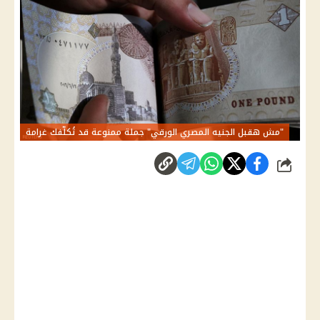
"مش هقبل الجنيه المصري الورقي" جملة ممنوعة قد تُكلّفك غرامة
شارك