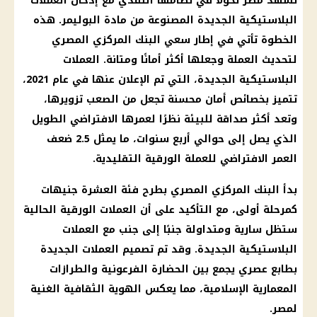
تشهد مصر تحولاً في نظامها النقدي مع إدخال العملات
البلاستيكية الجديدة المصنوعة من مادة البوليمر. هذه
الخطوة تأتي في إطار سعي البنك المركزي المصري
لتحديث العملة وجعلها أكثر أمانًا ومتانة. العملات
البلاستيكية الجديدة، التي تم الإعلان عنها في عام 2021،
تتميز بخصائص أمان محسنة تجعل من الصعب تزويرها،
وتعد أكثر صداقة للبيئة نظرًا لعمرها الافتراضي الطويل
الذي يصل إلى حوالي أربع سنوات، ما يمثل 2.5 ضعف
العمر الافتراضي للعملة الورقية التقليدية.
بدأ البنك المركزي المصري بطرح فئة العشرة جنيهات
كمرحلة أولى، مع التأكيد على أن العملات الورقية الحالية
ستظل سارية ومتداولة جنبًا إلى جنب مع العملات
البلاستيكية الجديدة. وقد تم تصميم العملات الجديدة
بطابع عصري يجمع بين الحضارة الفرعونية والطرازات
المعمارية الإسلامية، مما يعكس الهوية الثقافية الغنية
لمصر.