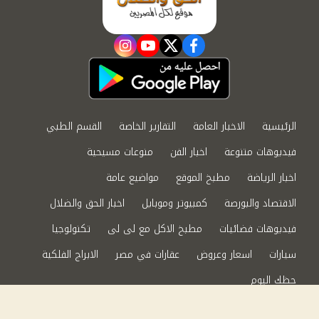
instagram
youtube
twitter
facebook
الرئيسية
الاخبار العامة
التقارير الخاصة
القسم الطبي
فيديوهات متنوعة
اخبار الفن
منوعات مسيحية
اخبار الرياضة
مطبخ الموقع
مواضيع عامة
الاقتصاد والبورصة
كمبيوتر وموبايل
اخبار الحق والضلال
فيديوهات فضائيات
مطبخ الاكل مع لى لى
تكنولوجيا
سيارات
اسعار وعروض
عقارات في مصر
الابراج الفلكية
حظك اليوم
من نحن
سياسة الخصوصية
اتصل بنا