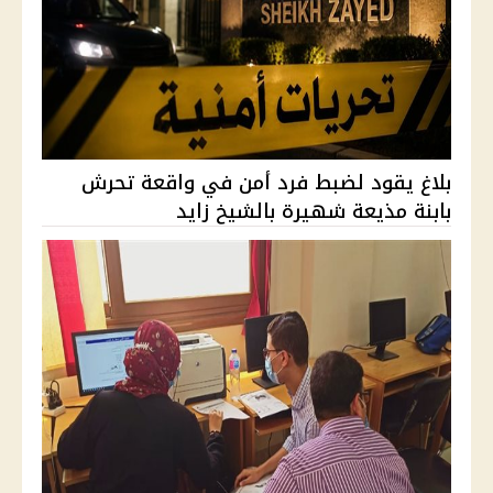
بلاغ يقود لضبط فرد أمن في واقعة تحرش
بابنة مذيعة شهيرة بالشيخ زايد