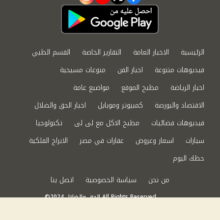
instagram
youtube
twitter
facebook
الرئيسية
الاخبار العامة
التقارير الخاصة
القسم الطبي
فيديوهات متنوعة
اخبار الفن
منوعات مسيحية
اخبار الرياضة
مطبخ الموقع
مواضيع عامة
الاقتصاد والبورصة
كمبيوتر وموبايل
اخبار الحق والضلال
فيديوهات فضائيات
مطبخ الاكل مع لى لى
تكنولوجيا
سيارات
اسعار وعروض
عقارات في مصر
الابراج الفلكية
حظك اليوم
من نحن
سياسة الخصوصية
اتصل بنا
©2024 الحق والضلال All Rights Reserved.
Powered by