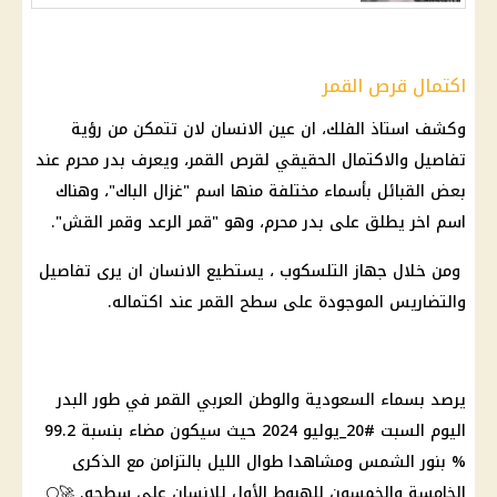
اكتمال قرص القمر
وكشف استاذ
الفلك
، ان عين الانسان لان تتمكن من رؤية
تفاصيل والاكتمال الحقيقي لقرص القمر، ويعرف بدر محرم عند
بعض القبائل بأسماء مختلفة منها اسم "غزال الباك"، وهناك
اسم اخر يطلق على بدر محرم، وهو "قمر الرعد وقمر القش".
ومن خلال جهاز التلسكوب ، يستطيع الانسان ان يرى تفاصيل
والتضاريس الموجودة على سطح القمر عند اكتماله.
يرصد بسماء
السعودية
والوطن العربي القمر في طور البدر
اليوم السبت
#20_يوليو
2024 حيث سيكون مضاء بنسبة 99.2
% بنور
الشمس
ومشاهدا طوال الليل بالتزامن مع الذكرى
الخامسة والخمسون للهبوط الأول للإنسان على سطحه. 🚀🌕