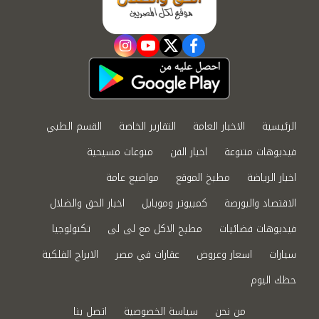
instagram
youtube
twitter
facebook
الرئيسية
الاخبار العامة
التقارير الخاصة
القسم الطبي
فيديوهات متنوعة
اخبار الفن
منوعات مسيحية
اخبار الرياضة
مطبخ الموقع
مواضيع عامة
الاقتصاد والبورصة
كمبيوتر وموبايل
اخبار الحق والضلال
فيديوهات فضائيات
مطبخ الاكل مع لى لى
تكنولوجيا
سيارات
اسعار وعروض
عقارات في مصر
الابراج الفلكية
حظك اليوم
من نحن
سياسة الخصوصية
اتصل بنا