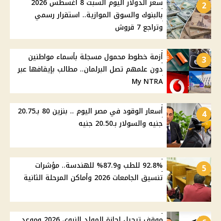
سعر الدولار اليوم السبت 8 أغسطس 2026
2
بالبنوك والسوق الموازية.. استقرار رسمي
وتراجع 7 قروش
أزمة خطوط محمول مسجلة بأسماء مواطنين
3
دون علمهم تصل البرلمان.. مطالب بإيقافها عبر
My NTRA
أسعار الوقود في مصر اليوم .. بنزين 80 بـ20.75
4
جنيه والسولار بـ20.50 جنيه
92.8% للطب و87.9% للهندسة.. مؤشرات
5
تنسيق الجامعات 2026 وأماكن المرحلة الثانية
موقف ترحيل إجازة المولد النبوي 2026 وموعد