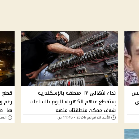
لس
نداء لأهالى ١٣ منطقة بالإسكندرية
ى
ستقطع عنهم الكهرباء اليوم بالساعات
رغم و
شوف ممكن منطقتك منهم
هل ه
الأحد 28/يوليو/2024 - 11:48 ص
السبت 27/يوليو/024