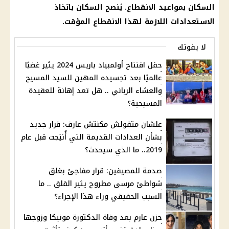
السكان
بمواعيد الانقطاع. يُنصح
السكان
باتخاذ
الاستعدادات اللازمة لهذا الانقطاع المؤقت.
لا يفوتك
حفل افتتاح أولمبياد باريس 2024 يثير غضبًا
عالميًا بعد تجسيده المهين للسيد المسيح
والعشاء الرباني .. هل تعد إهانة للعقيدة
المسيحية؟
علشان متقولش مكنتش عارف: قرار جديد
بشأن العدادات القديمة التي أُنتِجت قبل عام
2019.. ما الذي سيحدث؟
صدمة للمصيفين: قرار مفاجئ بغلق
شواطئ مرسى مطروح يثير القلق .. ما
السبب الحقيقي وراء هذا الإجراء؟
حزن عارم بعد وفاة الدكتورة مونيكا وزوجها