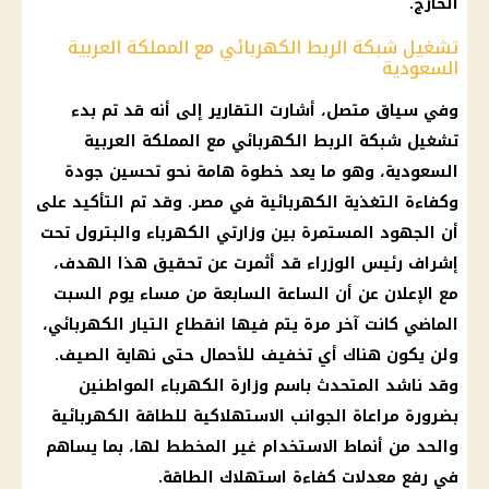
الخارج.
تشغيل شبكة الربط الكهربائي مع المملكة العربية
السعودية
وفي سياق متصل، أشارت التقارير إلى أنه قد تم بدء
تشغيل شبكة
الربط الكهربائي
مع
المملكة العربية
السعودية
، وهو ما يعد خطوة هامة نحو تحسين جودة
وكفاءة التغذية الكهربائية في مصر. وقد تم التأكيد على
أن الجهود المستمرة بين وزارتي
الكهرباء
والبترول تحت
إشراف
رئيس الوزراء
قد أثمرت عن تحقيق هذا الهدف،
مع الإعلان عن أن الساعة السابعة من مساء يوم السبت
الماضي كانت آخر مرة يتم فيها
انقطاع التيار الكهربائي
،
ولن يكون هناك أي تخفيف للأحمال حتى نهاية
الصيف
.
وقد ناشد المتحدث باسم
وزارة الكهرباء
المواطنين
بضرورة مراعاة الجوانب الاستهلاكية للطاقة الكهربائية
والحد من أنماط الاستخدام غير المخطط لها، بما يساهم
في رفع معدلات كفاءة
استهلاك الطاقة
.