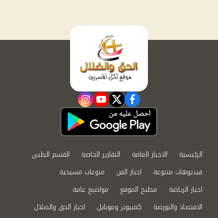
instagram
youtube
twitter
facebook
الرئيسية
الاخبار العامة
التقارير الخاصة
القسم الطبي
فيديوهات متنوعة
اخبار الفن
منوعات مسيحية
اخبار الرياضة
مطبخ الموقع
مواضيع عامة
الاقتصاد والبورصة
كمبيوتر وموبايل
اخبار الحق والضلال