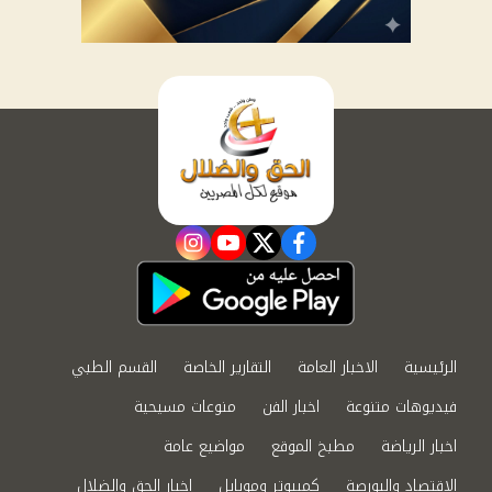
instagram
youtube
twitter
facebook
الرئيسية
الاخبار العامة
التقارير الخاصة
القسم الطبي
فيديوهات متنوعة
اخبار الفن
منوعات مسيحية
اخبار الرياضة
مطبخ الموقع
مواضيع عامة
الاقتصاد والبورصة
كمبيوتر وموبايل
اخبار الحق والضلال