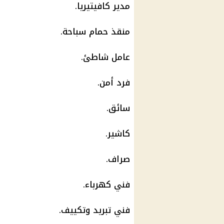
مدير كافيتيريا.
منقذ حمام سباحة.
عامل شاطئ.
فرد أمن.
سائق.
كاشير.
صراف.
فني
كهرباء
.
فني تبريد وتكييف.