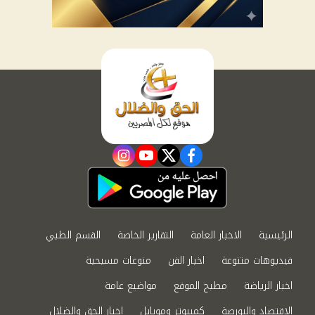
instagram
youtube
twitter
facebook
الرئيسية
الاخبار العامة
التقارير الخاصة
القسم الطبي
فيديوهات متنوعة
اخبار الفن
منوعات مسيحية
اخبار الرياضة
مطبخ الموقع
مواضيع عامة
الاقتصاد والبورصة
كمبيوتر وموبايل
اخبار الحق والضلال