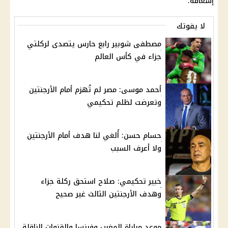
إسعافه.
لا يفوتك
مصطفى شوبير رابع حارس يتصدى لركلتي
جزاء في كأس العالم
أحمد موسى: مصر لم تُهزم أمام الأرجنتين
وتعرضت لظلم تحكيمي
حسام حسن: أُلغي لنا هدف أمام الأرجنتين
ولا أعرف السبب
خبير تحكيمي: صلاح استحق ركلة جزاء
وهدف الأرجنتين الثالث غير صحيح
موعد مباراة المغرب وفرنسا والقنوات الناقلة